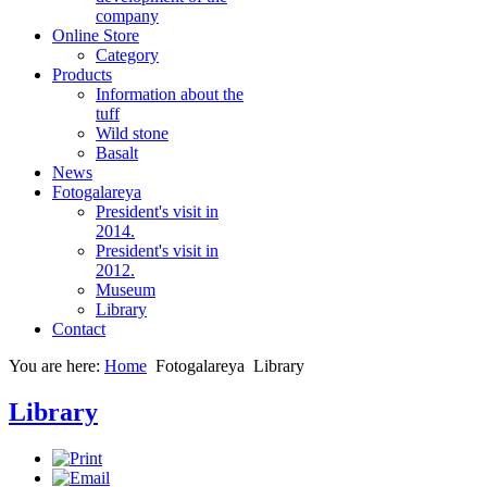
company
Online Store
Category
Products
Information about the
tuff
Wild stone
Basalt
News
Fotogalareya
President's visit in
2014.
President's visit in
2012.
Museum
Library
Contact
You are here:
Home
Fotogalareya
Library
Library