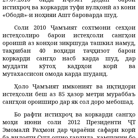
истихроҷ ва коркарди туфи вулқонӣ аз кони
«Ободӣ»-и ноҳияи Ашт бароварда шуд.
Соли 2010 Ҷамъият сохтмони сехҳои
истеҳсолиро барои истеҳсоли сангҳои
ороишӣ аз конҳои зикршуда ташкил намуд,
тақрибан 40 воҳиди таҷҳизот барои
коркарди сангҳо насб карда шуд, дар
муддати кӯтоҳ кадрҳои корӣ ва
мутахассисон омода карда шуданд.
Ҳоло Ҷамъият имконият ва иқтидори
истеҳсоли беш аз 85 ҳазор метри мураббаъ
сангҳои ороиширо дар як сол доро мебошад.
Бо рафти истихроҷ ва коркарди сангҳо
моҳи июни соли 2012 Президенти ҶТ
Эмомалӣ Раҳмон дар ҷараёни сафари корӣ
ба вилояти Суғд ошно гардида, ҳамчунин бо