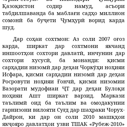
Қазоқистон содир намуд, асъори
табдилшаванда ба маблағи садҳо миллион
сомонӣ ба буҷети Ҷумҳурӣ ворид карда
шуд.
Дар соҳаи сохтмон: Аз соли 2007 оғоз
карда, ширкат дар сохтмони якчанд
иншоотҳои сохтори давлатӣ, инчунин дар
сохтори хусусӣ, ба монанди: қисми
сарҳадии низомӣ дар деҳаи Чоркӯҳи ноҳияи
Исфара, қисми сарҳадии низомӣ дар деҳаи
Росровути ноҳияи Ғончӣ, қисми низомии
Вазорати мудофиаи ҶТ дар деҳаи Булоқи
ноҳияи Ашт ширкат варзид. Маркази
таълимӣ оид ба таълим ва омодакунии
гарнизони вилояти Суғд дар шаҳраки Чорух-
Дайрон, ки дар он соли 2010 машқҳои
якҷояро давлатҳои узви ТШАК «Рубеж-2010»