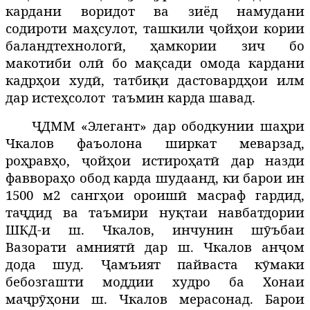
кардани воридот ва зиёд намудани
содироти маҳсулот, ташкили ҷойҳои кории
баландтехнологӣ, ҳамкории зич бо
макотиби олӣ бо мақсади омода кардани
кадрҳои худӣ, татбиқи дастовардҳои илм
дар истеҳсолот таъмин карда шавад.
ҶДММ «Элегант» дар ободкунии шаҳри
Чкалов фаъолона ширкат меварзад,
роҳравҳо, ҷойҳои истироҳатӣ дар назди
фаввораҳо обод карда шудаанд, ки барои ин
1500 м2 сангҳои ороишӣ масраф гардид,
таҷдид ва таъмири нуқтаи навбатдории
ШКД-и ш. Чкалов, инчунин шӯъбаи
Вазорати амниятӣ дар ш. Чкалов анҷом
дода шуд. Ҷамъият пайваста кӯмаки
бебозгашти моддии худро ба Хонаи
маҷрӯҳони ш. Чкалов мерасонад. Барои