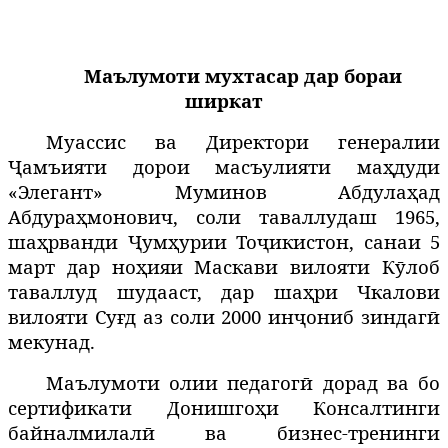
Маълумоти мухтасар дар бораи
ширкат
Муассис ва Директори генералии
Ҷамъияти дорои масъулияти маҳдуди
«Элегант» Муминов Абдулаҳад
Абдураҳмонович, соли таваллудаш 1965,
шаҳрванди Ҷумҳурии Тоҷикистон, санаи 5
март дар ноҳияи Маскави вилояти Кӯлоб
таваллуд шудааст, дар шаҳри Чкалови
вилояти Суғд аз соли 2000 инҷониб зиндагӣ
мекунад.
Маълумоти олии педагогӣ дорад ва бо
сертификати Донишгоҳи Консалтинги
байналмилалӣ ва бизнес-тренинги