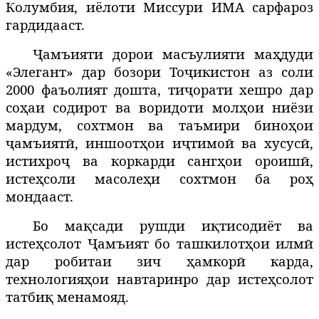
Колумбия, иёлоти Миссури ИМА сарфароз
гардидааст.
Ҷамъияти дорои масъулияти маҳдуди
«Элегант» дар бозори Тоҷикистон аз соли
2000 фаъолият дошта, тиҷорати хешро дар
соҳаи содирот ва воридоти молҳои ниёзи
мардум, сохтмон ва таъмири биноҳои
ҷамъиятӣ, иншоотҳои иҷтимоӣ ва хусусӣ,
истихроҷ ва коркарди сангҳои ороишӣ,
истеҳсоли масолеҳи сохтмон ба роҳ
мондааст.
Бо мақсади рушди иқтисодиёт ва
истеҳсолот Ҷамъият бо ташкилотҳои илмӣ
дар робитаи зич ҳамкорӣ карда,
технологияҳои навтаринро дар истеҳсолот
татбиқ менамояд.