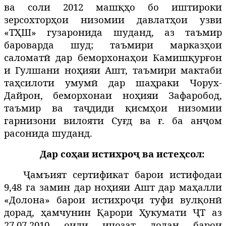
ва соли 2012 машқҳо бо иштироки
зерсохторҳои низомии давлатҳои узви
«ТҲШ» гузаронида шуданд, аз таъмир
бароварда шуд; таъмири марказҳои
саломатӣ дар беморхонаҳои Камишқурғон
и Гулшани ноҳияи Ашт, таъмири мактаби
таҳсилоти умумӣ дар шаҳраки Чорух-
Дайрон, беморхонаи ноҳияи Зафаробод,
таъмир ва таҷдиди қисмҳои низомии
гарнизони вилояти Суғд ва ғ. ба анҷом
расонида шуданд.
Дар соҳаи истихроҷ ва истеҳсол:
Ҷамъият сертификат барои истифодаи
9,48 га замин дар ноҳияи Ашт дар маҳалли
«Долона» барои истихроҷи туфи вулқонӣ
дорад, ҳамчунин Қарори Ҳукумати ҶТ аз
27.07.2010 оиди иҷозат додан барои