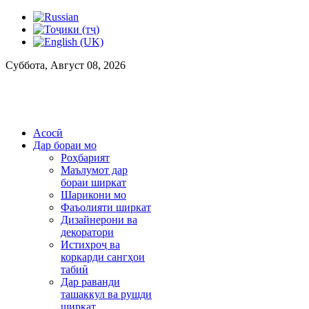
Суббота, Август 08, 2026
Асосӣ
Дар бораи мо
Роҳбарият
Маълумот дар
бораи ширкат
Шарикони мо
Фаъолияти ширкат
Дизайнерони ва
декоратори
Истихроҷ ва
коркарди сангҳои
табиӣ
Дар раванди
ташаккул ва рушди
ширкат