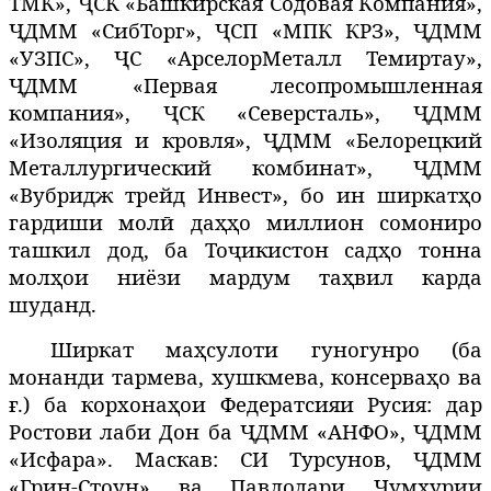
ТМК», ҶСК «Башкирская Содовая Компания»,
ҶДММ «СибТорг», ҶСП «МПК КРЗ», ҶДММ
«УЗПС», ҶС «АрселорМеталл Темиртау»,
ҶДММ «Первая лесопромышленная
компания», ҶСК «Северсталь», ҶДММ
«Изоляция и кровля», ҶДММ «Белорецкий
Металлургический комбинат», ҶДММ
«Вубридж трейд Инвест», бо ин ширкатҳо
гардиши молӣ даҳҳо миллион сомониро
ташкил дод, ба Тоҷикистон садҳо тонна
молҳои ниёзи мардум таҳвил карда
шуданд.
Ширкат маҳсулоти гуногунро (ба
монанди тармева, хушкмева, консерваҳо ва
ғ.) ба корхонаҳои Федератсияи Русия: дар
Ростови лаби Дон ба ҶДММ «АНФО», ҶДММ
«Исфара». Маскав: СИ Турсунов, ҶДММ
«Грин-Стоун» ва Павлодари Ҷумҳурии