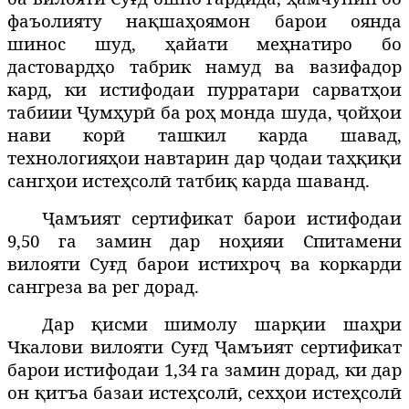
фаъолияту нақшаҳоямон барои оянда
шинос шуд, ҳайати меҳнатиро бо
дастовардҳо табрик намуд ва вазифадор
кард, ки истифодаи пурратари сарватҳои
табиии Ҷумҳурӣ ба роҳ монда шуда, ҷойҳои
нави корӣ ташкил карда шавад,
технологияҳои навтарин дар ҷодаи таҳқиқи
сангҳои истеҳсолӣ татбиқ карда шаванд.
Ҷамъият сертификат барои истифодаи
9,50 га замин дар ноҳияи Спитамени
вилояти Суғд барои истихроҷ ва коркарди
сангреза ва рег дорад.
Дар қисми шимолу шарқии шаҳри
Чкалови вилояти Суғд Ҷамъият сертификат
барои истифодаи 1,34 га замин дорад, ки дар
он қитъа базаи истеҳсолӣ, сехҳои истеҳсолӣ