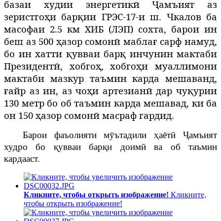
базаи худии энергетикӣ Ҷамъият аз
зеристгоҳи барқии ГРЭС-17-и ш. Чкалов ба
масофаи 2.5 км ХИБ (ЛЭП) сохта, барои ин
беш аз 500 ҳазор сомонӣ маблағ сарф намуд,
бо ин хатти қувваи барқ инчунин мактаби
Президентӣ, хобгоҳ, хобгоҳи муаллимони
мактаби мазкур таъмин карда мешаванд,
ғайр аз ин, аз чоҳи артезианӣ дар чуқурии
130 метр бо об таъмин карда мешавад, ки ба
он 150 ҳазор сомонӣ масраф гардид.
Барои фаъолияти мӯътадили ҳаётӣ Ҷамъият
худро бо қувваи барқи доимӣ ва об таъмин
кардааст.
Кликните, чтобы открыть изображение!
Кликните,
чтобы открыть изображение!