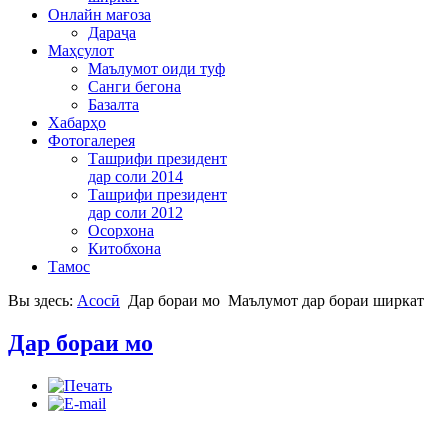
Онлайн мағоза
Дараҷа
Маҳсулот
Маълумот оиди туф
Санги бегона
Базалта
Хабарҳо
Фотогалерея
Ташрифи президент
дар соли 2014
Ташрифи президент
дар соли 2012
Осорхона
Китобхона
Тамос
Вы здесь:
Асосӣ
Дар бораи мо
Маълумот дар бораи ширкат
Дар бораи мо