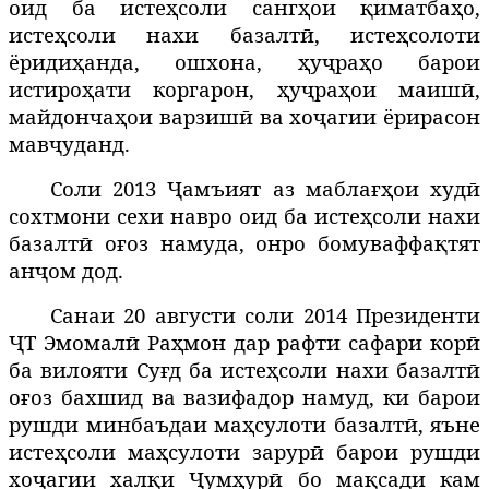
оид ба истеҳсоли сангҳои қиматбаҳо,
истеҳсоли нахи базалтӣ, истеҳсолоти
ёридиҳанда, ошхона, ҳуҷраҳо барои
истироҳати коргарон, ҳуҷраҳои маишӣ,
майдончаҳои варзишӣ ва хоҷагии ёрирасон
мавҷуданд.
Соли 2013 Ҷамъият аз маблағҳои худӣ
сохтмони сехи навро оид ба истеҳсоли нахи
базалтӣ оғоз намуда, онро бомуваффақтят
анҷом дод.
Санаи 20 августи соли 2014 Президенти
ҶТ Эмомалӣ Раҳмон дар рафти сафари корӣ
ба вилояти Суғд ба истеҳсоли нахи базалтӣ
оғоз бахшид ва вазифадор намуд, ки барои
рушди минбаъдаи маҳсулоти базалтӣ, яъне
истеҳсоли маҳсулоти зарурӣ барои рушди
хоҷагии халқи Ҷумҳурӣ бо мақсади кам