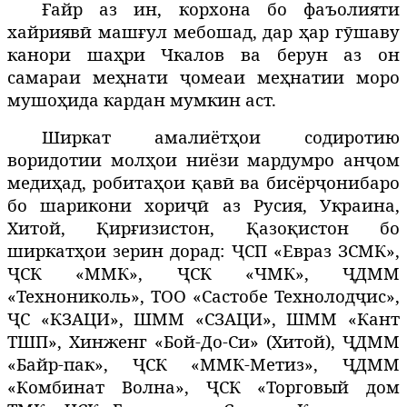
Ғайр аз ин, корхона бо фаъолияти
хайриявӣ машғул мебошад, дар ҳар гӯшаву
канори шаҳри Чкалов ва берун аз он
самараи меҳнати ҷомеаи меҳнатии моро
мушоҳида кардан мумкин аст.
Ширкат амалиётҳои содиротию
воридотии молҳои ниёзи мардумро анҷом
медиҳад, робитаҳои қавӣ ва бисёрҷонибаро
бо шарикони хориҷӣ аз Русия, Украина,
Хитой, Қирғизистон, Қазоқистон бо
ширкатҳои зерин дорад: ҶСП «Евраз ЗСМК»,
ҶСК «ММК», ҶСК «ЧМК», ҶДММ
«Технониколь», ТОО «Састобе Технолодҷис»,
ҶС «КЗАЦИ», ШММ «СЗАЦИ», ШММ «Кант
ТШП», Хинженг «Бой-До-Си» (Хитой), ҶДММ
«Байр-пак», ҶСК «ММК-Метиз», ҶДММ
«Комбинат Волна», ҶСК «Торговый дом