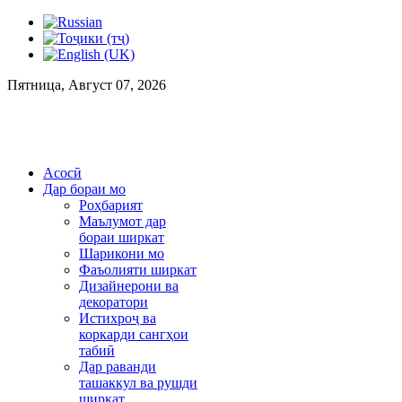
Пятница, Август 07, 2026
Асосӣ
Дар бораи мо
Роҳбарият
Маълумот дар
бораи ширкат
Шарикони мо
Фаъолияти ширкат
Дизайнерони ва
декоратори
Истихроҷ ва
коркарди сангҳои
табиӣ
Дар раванди
ташаккул ва рушди
ширкат