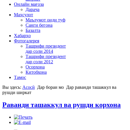
Онлайн мағоза
Дараҷа
Маҳсулот
Маълумот оиди туф
Санги бегона
Базалта
Хабарҳо
Фотогалерея
Ташрифи президент
дар соли 2014
Ташрифи президент
дар соли 2012
Осорхона
Китобхона
Тамос
Вы здесь:
Асосӣ
Дар бораи мо
Дар раванди ташаккул ва
рушди ширкат
Раванди ташаккул ва рушди корхона