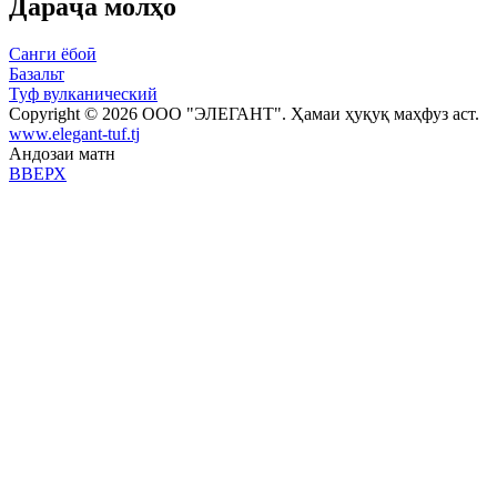
Дараҷа молҳо
Санги ёбоӣ
Базальт
Туф вулканический
Copyright © 2026 ООО "ЭЛЕГАНТ". Ҳамаи ҳуқуқ маҳфуз аст.
www.elegant-tuf.tj
Андозаи матн
ВВЕРХ