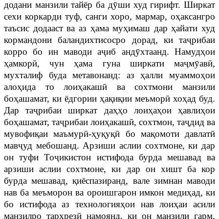
додани манзили тайёр ба дӯши худ гирифт. Ширкат
сехи коркарди туф, санги хоро, мармар, оҳаксангро
таъсис додааст ва аз ҳама муҳимаш дар ҳайати худ
кормандони баландихтисосро дорад, ки таҷрибаи
корро бо ин маводи аҷиб андӯхтаанд. Намудҳои
ҳамкорӣ, чун ҳама гуна ширкати маҷмӯавӣ,
мухталиф буда метавонанд: аз ҳалли муаммоҳои
алоҳида то лоиҳакашӣ ва сохтмони манзили
боҳашамат, ки ёдгории ҳақиқии меъморӣ хоҳад буд.
Дар таҷрибаи ширкат даҳҳо лоиҳаҳои ҳавлиҳои
боҳашамат, таҷрибаи лоиҳакашӣ, сохтмон, таҷдид ва
мувофиқаи маъмурӣ-ҳуқуқӣ бо мақомоти давлатӣ
мавҷуд мебошанд. Арзиши аслии сохтмоне, ки дар
он туфи Тоҷикистон истифода бурда мешавад ва
арзиши аслии сохтмоне, ки дар он хишт ба кор
бурда мешавад, қиёспазиранд, вале зимнан маводи
нав ба меъморон ва ороишгарон имкон медиҳад, ки
бо истифода аз технологияҳои нав лоиҳаи асили
манзилро тарҳрезӣ намоянд, ки он манзили гарм,