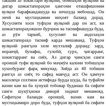
такшин аз хокистари вулқонӣ, бомбаҳои вулқонӣ ва
дигар шикастапораҳои ҳангоми оташфишонии
вулқон барафкандашуда ва зичшуда мебошад. Он
зичӣ ва мустаҳкамии ниҳоят баланд дорад.
Хусусияти хоси туфҳои вулқонӣ дар он аст, ки
шикастапораҳояшон бурҷнок ва таснифнашуда буда,
аз рӯи таркиб, хусусият ва андозаҳои
шикастапораҳо тасниф карда мешаванд. Туфҳои
вулқонӣ рангҳои хеле мухталиф доранд: зард,
норанҷӣ, бунафш, гулобӣ, сурх, ҷигарранг,
хокистарранг ва сиёҳ. Аз дигар ҷинсҳои санги
ороишӣ туфи вулқонӣ бо маҷмӯи калони тобишҳои
хушобуранг фарқ мекунад. Зиёда аз 40 тобиши
рангҳо аз сиёҳ то сафед мавҷуд аст. Он ҳамчун
масолеҳи сохтмон истифода бурда шуда, ба туфайли
вазни кам ва ба хунукӣ тобовар буданаш ба сифати
санги шукӯҳноки деворӣ хидмат менамояд.
Сифатҳои баланди ороишӣ, вазни кам ва
мустаҳкамиро доро буда, туфҳои вулқонӣ ба сифати