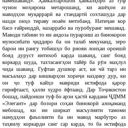
намешаванд». Ҳайкалтарошон ҳайкалҳоро аз туф
чунон моҳирона метарошанд, ки ашёҳои аз
маводҳои муқаррарӣ ва стандартӣ сохташуда дар
назди онҳо тираву ноаён метобанд. Натиҷаи кор
басо ғайриоддӣ, назаррабо ва пуробуранг мешавад.
Маводи табиии то ин андоза пурарзиш аз бинокорон
муносибати ҷиддиро ба он талаб мекунанд, зеро
барои ин рангу тобишҳо бо риояи лоиҳаи ороишӣ
бояд дуруст интихоб карда шаванд, санг бояд
коркард шуда, тахтасангҳои тайёр ба рӯи маҳлул
чида шаванд. Гуфтан душвор аст, ки чӣ тарз ин
масъалаҳо дар кишварҳои хориҷи наздику дур, ки
он ҷо туф кайҳо мавриди истифода қарор
гирифтааст, ҳалли худро ёфтаанд. Дар Тоҷикистон
бошад, пайдоиши туф бо арзи ҳастӣ кардани ҶДММ
«Элегант» дар бозори соҳаи бинокорӣ алоқаманд
мебошад, ки ин ширкат масъулияти тамоми
намудҳои фаъолияти ба ин мавод марбутро аз
таҳвилу коркарди санг сар карда, то ба истифода