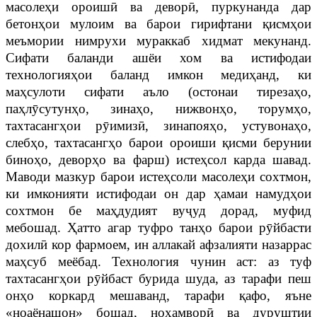
масолеҳи ороишӣ ва деворӣ, пуркунанда дар
бетонҳои мулоим ва барои гирифтани қисмҳои
меъмории нимрухи мураккаб хидмат мекунанд.
Сифати баланди ашёи хом ва истифодаи
технологияҳои баланд имкон медиҳанд, ки
маҳсулоти сифати аъло (остонаи тирезаҳо,
паҳлӯсутунҳо, зинаҳо, нижвонҳо, торумҳо,
тахтасангҳои рӯимизӣ, зинапояҳо, устувонаҳо,
слебҳо, тахтасангҳо барои ороиши қисми берунии
биноҳо, деворҳо ва фарш) истеҳсол карда шавад.
Маводи мазкур барои истеҳсоли масолеҳи сохтмон,
ки имконияти истифодаи он дар ҳамаи намудҳои
сохтмон бе маҳдудият вуҷуд дорад, муфид
мебошад. Ҳатто агар туфро танҳо барои рӯйбасти
дохилӣ кор фармоем, ин аллакай афзалияти назаррас
маҳсуб меёбад. Технология чунин аст: аз туф
тахтасангҳои рӯйбаст бурида шуда, аз тарафи пеш
онҳо коркард мешаванд, тарафи қафо, яъне
«ноаёнашон» бошад, ноҳамворӣ ва дуруштии