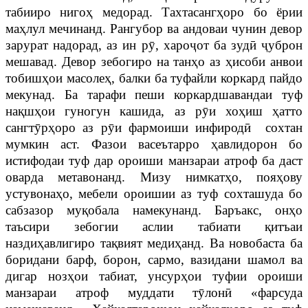
табииро нигоҳ медорад. Тахтасангҳоро бо ёрии
маҳлул мечинанд. Рангубор ва андоваи чунин девор
зарурат надорад, аз ин рӯ, хароҷот ба зудӣ ҷуброн
мешавад. Девор зебогиро на танҳо аз ҳисоби анвои
тобишҳои масолеҳ, балки ба туфайли коркард пайдо
мекунад. Ба тарафи пеши коркардшавандаи туф
нақшҳои гуногун кашида, аз рӯи хоҳиш ҳатто
сангтӯрҳоро аз рӯи фармоиши инфиродӣ сохтан
мумкин аст. Фазои васеътарро ҳавлидорон бо
истифодаи туф дар ороиши манзараи атроф ба даст
оварда метавонанд. Мизу нимкатҳо, пояҳову
устувонаҳо, мебели ороишии аз туф сохташуда бо
сабзазор муқобала намекунанд. Баръакс, онҳо
таъсири зебогии аслии табиати қитъаи
наздиҳавлигиро тақвият медиҳанд. Ва новобаста ба
боридани барф, борон, сармо, вазидани шамол ва
дигар нозҳои табиат, унсурҳои туфии ороиши
манзараи атроф муддати тӯлонӣ «фарсуда