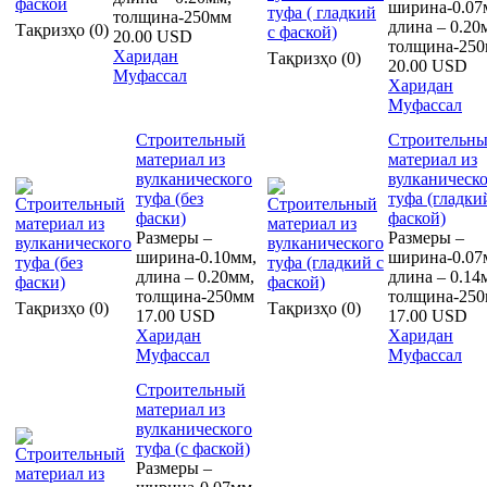
ширина-0.07
толщина-250мм
длина – 0.20
Тақризҳо (0)
20.00 USD
толщина-25
Харидан
Тақризҳо (0)
20.00 USD
Муфассал
Харидан
Муфассал
Строительный
Строительн
материал из
материал из
вулканического
вулканическ
туфа (без
туфа (гладки
фаски)
фаской)
Размеры –
Размеры –
ширина-0.10мм,
ширина-0.07
длина – 0.20мм,
длина – 0.14
толщина-250мм
толщина-25
Тақризҳо (0)
Тақризҳо (0)
17.00 USD
17.00 USD
Харидан
Харидан
Муфассал
Муфассал
Строительный
материал из
вулканического
туфа (с фаской)
Размеры –