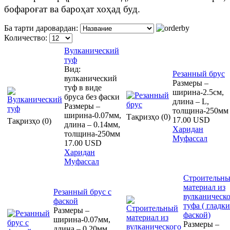
бофароғат ва бароҳат хоҳад буд.
Ба тарти даровардан:
Количество:
Вулканический
туф
Вид:
Резанный брус
вулканический
Размеры –
туф в виде
ширина-2.5см,
бруса без фаски
длина – L,
Размеры –
толщина-250мм
ширина-0.07мм,
Тақризҳо (0)
17.00 USD
Тақризҳо (0)
длина – 0.14мм,
Харидан
толщина-250мм
Муфассал
17.00 USD
Харидан
Муфассал
Строительн
материал из
Резанный брус с
вулканическ
фаской
туфа ( гладки
Размеры –
фаской)
ширина-0.07мм,
Размеры –
длина – 0.20мм,