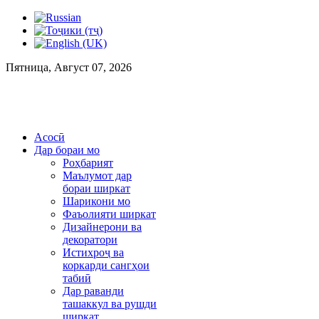
Пятница, Август 07, 2026
Асосӣ
Дар бораи мо
Роҳбарият
Маълумот дар
бораи ширкат
Шарикони мо
Фаъолияти ширкат
Дизайнерони ва
декоратори
Истихроҷ ва
коркарди сангҳои
табиӣ
Дар раванди
ташаккул ва рушди
ширкат