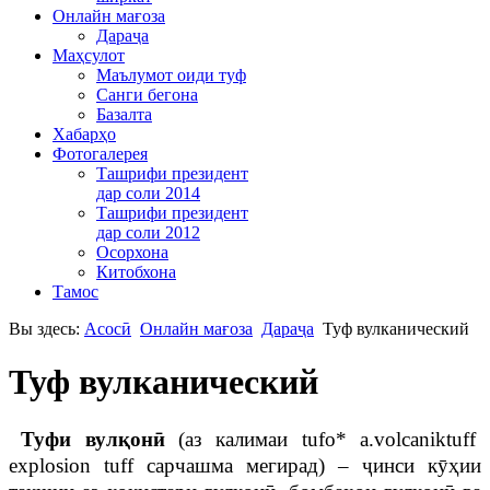
Онлайн мағоза
Дараҷа
Маҳсулот
Маълумот оиди туф
Санги бегона
Базалта
Хабарҳо
Фотогалерея
Ташрифи президент
дар соли 2014
Ташрифи президент
дар соли 2012
Осорхона
Китобхона
Тамос
Вы здесь:
Асосӣ
Онлайн мағоза
Дараҷа
Туф вулканический
Туф вулканический
Туфи вулқонӣ
(аз калимаи tufo* a.volcaniktuff
explosion tuff сарчашма мегирад) – ҷинси кӯҳии