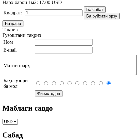
Нарх барои 1м2:
17.00 USD
Квадрат:
Тақриз
Гузоштани тақриз
Ном
E-mail
Матни шарҳ
Баҳогузори
ба мол
Маблағи савдо
Сабад