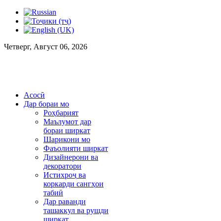
Четверг, Август 06, 2026
Асосӣ
Дар бораи мо
Роҳбарият
Маълумот дар
бораи ширкат
Шарикони мо
Фаъолияти ширкат
Дизайнерони ва
декоратори
Истихроҷ ва
коркарди сангҳои
табиӣ
Дар раванди
ташаккул ва рушди
ширкат