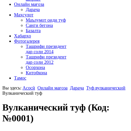
Онлайн мағоза
Дараҷа
Маҳсулот
Маълумот оиди туф
Санги бегона
Базалта
Хабарҳо
Фотогалерея
Ташрифи президент
дар соли 2014
Ташрифи президент
дар соли 2012
Осорхона
Китобхона
Тамос
Вы здесь:
Асосӣ
Онлайн мағоза
Дараҷа
Туф вулканический
Вулканический туф
Вулканический туф
(Код:
№0001
)