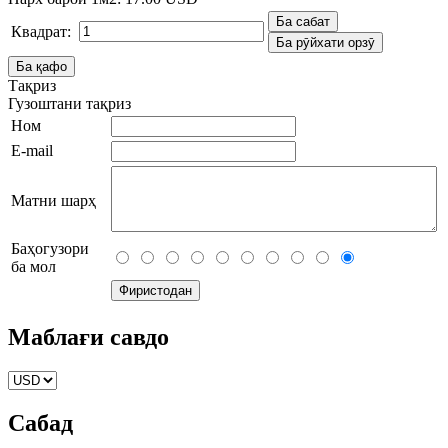
Квадрат:
Тақриз
Гузоштани тақриз
Ном
E-mail
Матни шарҳ
Баҳогузори
ба мол
Маблағи савдо
Сабад