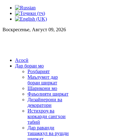
Воскресенье, Август 09, 2026
Асосӣ
Дар бораи мо
Роҳбарият
Маълумот дар
бораи ширкат
Шарикони мо
Фаъолияти ширкат
Дизайнерони ва
декоратори
Истихроҷ ва
коркарди сангҳои
табиӣ
Дар раванди
ташаккул ва рушди
ширкат