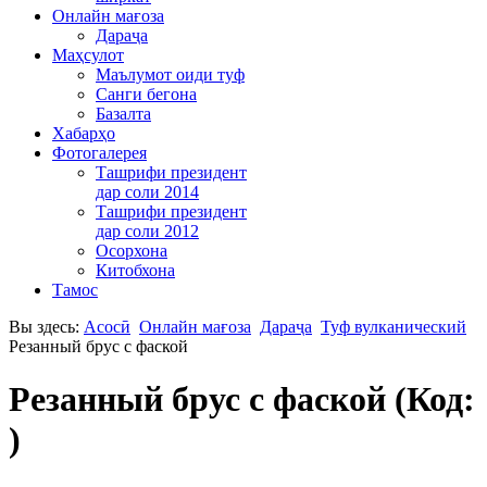
Онлайн мағоза
Дараҷа
Маҳсулот
Маълумот оиди туф
Санги бегона
Базалта
Хабарҳо
Фотогалерея
Ташрифи президент
дар соли 2014
Ташрифи президент
дар соли 2012
Осорхона
Китобхона
Тамос
Вы здесь:
Асосӣ
Онлайн мағоза
Дараҷа
Туф вулканический
Резанный брус с фаской
Резанный брус с фаской
(Код:
)