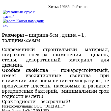
Хиты:
19635
|
Рейтинг:
Калон намудани
акс
Размеры
– ширина-5см , длина – L,
толщина-250мм
Современный строительный материал,
широкого спектра применения – цоколь,
стены, декоративный материал для
дизайна.
Особые свойства
– пожароустойчивый,
имеет изоляционные свойства при
снижении или повышении температуры, не
пропускает плесень, насекомых и развитее
вредоносных бактерий,
минимальный срок
годности 80 лет!!!
Срок годности – бессрочный!
Истеҳсолкунанда:
ООО "ЭЛЕГАНТ"
Нарх барои 1м2:
17.00 USD