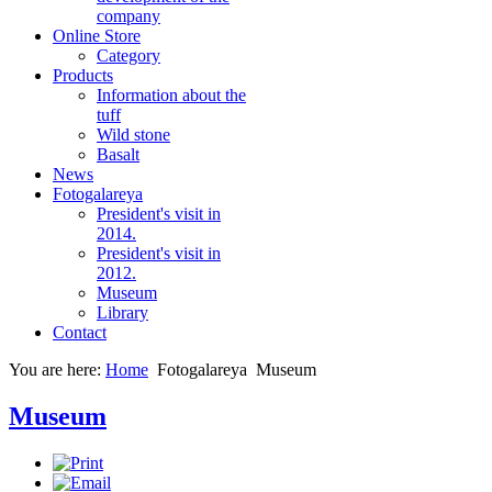
company
Online Store
Category
Products
Information about the
tuff
Wild stone
Basalt
News
Fotogalareya
President's visit in
2014.
President's visit in
2012.
Museum
Library
Contact
You are here:
Home
Fotogalareya
Museum
Museum