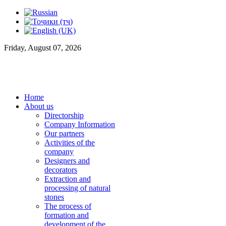
Friday, August 07, 2026
Home
About us
Directorship
Company Information
Our partners
Activities of the
company
Designers and
decorators
Extraction and
processing of natural
stones
The process of
formation and
development of the