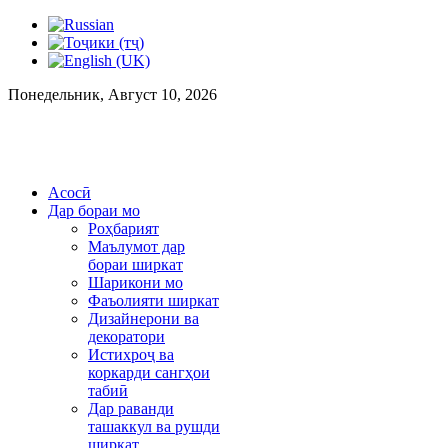
Понедельник, Август 10, 2026
Асосӣ
Дар бораи мо
Роҳбарият
Маълумот дар
бораи ширкат
Шарикони мо
Фаъолияти ширкат
Дизайнерони ва
декоратори
Истихроҷ ва
коркарди сангҳои
табиӣ
Дар раванди
ташаккул ва рушди
ширкат