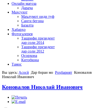
Онлайн мағоза
Дараҷа
Маҳсулот
Маълумот оиди туф
Санги бегона
Базалта
Хабарҳо
Фотогалерея
Ташрифи президент
дар соли 2014
Ташрифи президент
дар соли 2012
Осорхона
Китобхона
Тамос
Вы здесь:
Асосӣ
Дар бораи мо
Роҳбарият
Коновалов
Николай Иванович
Коновалов Николай Иванович